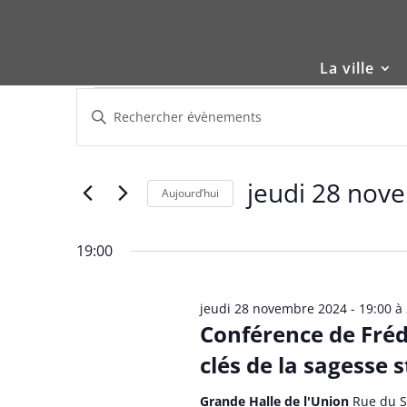
Skip
to
content
La ville
Évènements
Recherche
Saisir
et
for
mot-
navigation
jeudi
clé.
de
28
Rechercher
jeudi 28 nov
vues
Évènements
Aujourd’hui
novembre
Évènements
par
Sélectionnez
2024
mot-
une
19:00
clé.
date.
jeudi 28 novembre 2024 - 19:00
à
Conférence de Frédé
clés de la sagesse 
Grande Halle de l'Union
Rue du S