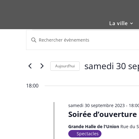
Skip
to
content
La ville
Évènements
Recherche
Saisir
et
for
mot-
navigation
samedi
clé.
de
30
Rechercher
samedi 30 s
vues
Évènements
Aujourd’hui
septembre
Évènements
par
Sélectionnez
2023
mot-
une
18:00
clé.
date.
samedi 30 septembre 2023 - 18:0
Soirée d’ouverture 
Grande Halle de l'Union
Rue du S
Spectacles