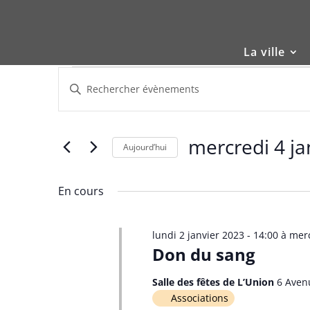
Skip
to
content
La ville
Évènements
Recherche
Saisir
et
for
mot-
navigation
mercredi
clé.
de
4
Rechercher
mercredi 4 ja
vues
Évènements
Aujourd’hui
janvier
Évènements
par
Sélectionnez
2023
mot-
une
En cours
clé.
date.
lundi 2 janvier 2023 - 14:00
à
merc
Don du sang
Salle des fêtes de L’Union
6 Aven
Associations