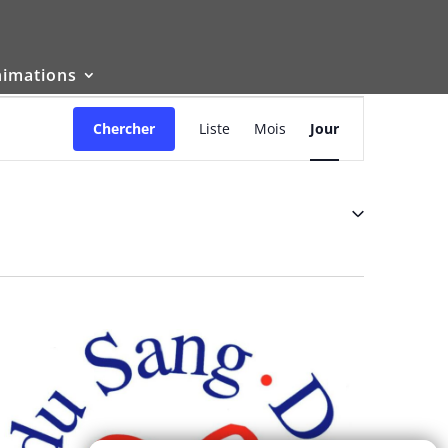
nimations
Navigation
de
Chercher
Liste
Mois
Jour
vues
Évènement