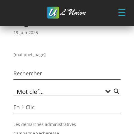
Skip
to
content
Page MailPoet
19 Juin 2025
[mailpoet_page]
Rechercher
En 1 Clic
Les démarches administratives
Campagne Sécheresse