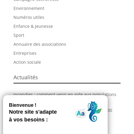
Environnement
Numéros utiles
Enfance & Jeunesse
Sport
Annuaire des associations
Entreprises
Action sociale
Actualités
Incendies : comment venir en aide aux populations
sinistrées ?
La Grande Fête de L’Union revient les 28, 29 et 30
août !
Information – Coupures du réseau électrique