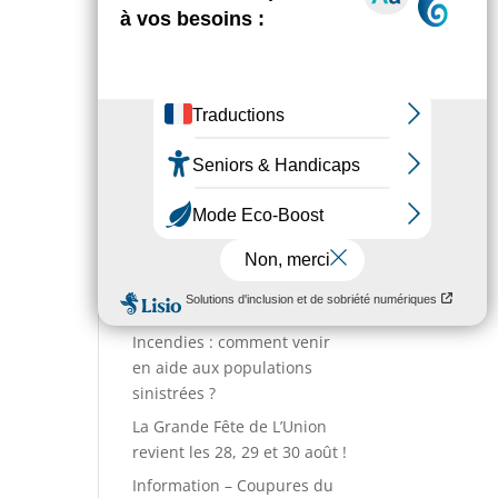
Environnement
Numéros utiles
Enfance & Jeunesse
Sport
Annuaire des associations
Entreprises
Action sociale
Actualités
Incendies : comment venir
en aide aux populations
sinistrées ?
La Grande Fête de L’Union
revient les 28, 29 et 30 août !
Information – Coupures du