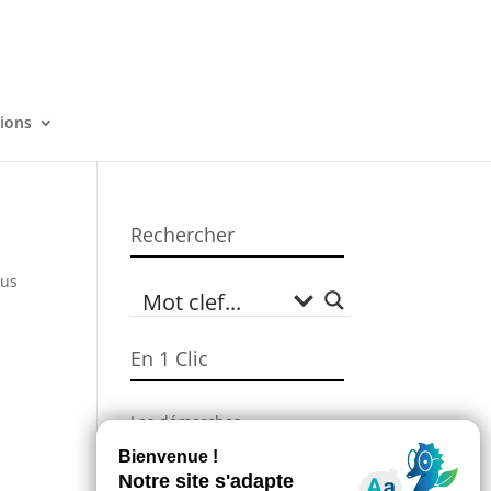
tions
Rechercher
sus
En 1 Clic
Les démarches
administratives
Campagne Sécheresse