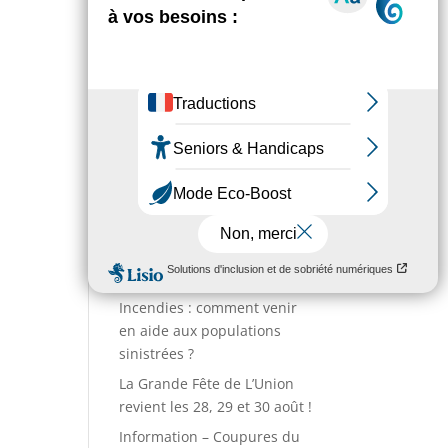
Environnement
Numéros utiles
Enfance & Jeunesse
Sport
Annuaire des associations
Entreprises
Action sociale
Actualités
Incendies : comment venir
en aide aux populations
sinistrées ?
La Grande Fête de L’Union
revient les 28, 29 et 30 août !
Information – Coupures du