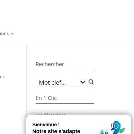
tions
Rechercher
sus
En 1 Clic
Les démarches
administratives
Campagne Sécheresse