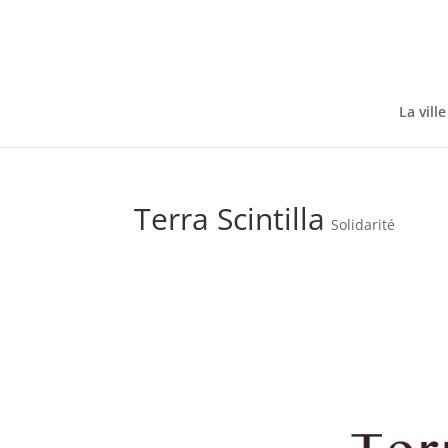
Skip
to
content
La ville
Terra Scintilla
Solidarité