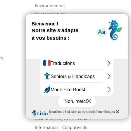
Environnement
Numéros utiles
Enfance & Jeunesse
Sport
Annuaire des associations
Entreprises
es
Action sociale
Actualités
Incendies : comment venir
en aide aux populations
sinistrées ?
La Grande Fête de L’Union
revient les 28, 29 et 30 août !
Information – Coupures du