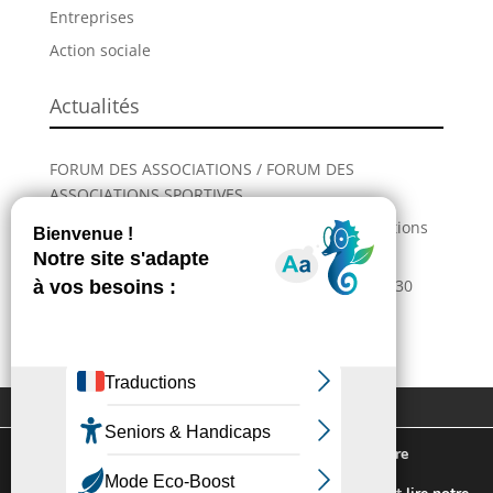
Entreprises
Action sociale
Actualités
FORUM DES ASSOCIATIONS / FORUM DES
ASSOCIATIONS SPORTIVES
Incendies : comment venir en aide aux populations
sinistrées ?
La Grande Fête de L’Union revient les 28, 29 et 30
août !
Extranet
Contactez-nous
Plan du site
Mentions légales
Nous utilisons des cookies pour vous offrir la meilleure
Politique de confidentialité
expérience sur notre site.