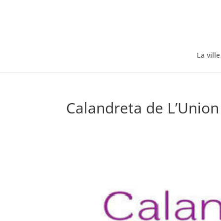
Skip
to
content
La ville
Calandreta de L’Union