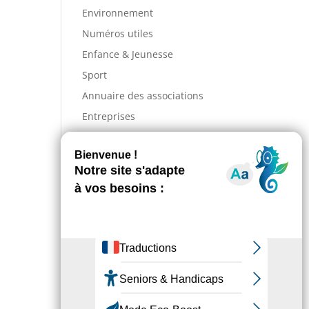
Environnement
Numéros utiles
Enfance & Jeunesse
Sport
Annuaire des associations
Entreprises
Action sociale
Actualités
Incendies : comment venir
en aide aux populations
sinistrées ?
La Grande Fête de L’Union
revient les 28, 29 et 30 août !
Information – Coupures du