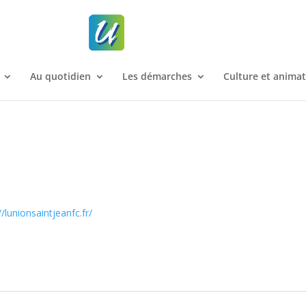
Au quotidien
Les démarches
Culture et anima
//lunionsaintjeanfc.fr/