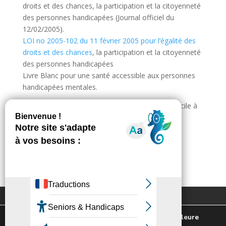
droits et des chances, la participation et la citoyenneté
des personnes handicapées (Journal officiel du
12/02/2005).
LOI no 2005-102 du 11 février 2005 pour l’égalité des
droits et des chances
, la participation et la citoyenneté
des personnes handicapées
Livre Blanc pour une santé accessible aux personnes
handicapées mentales.
Newsletter
Edité en 2013 par l’Unapei, a été transcrit en « facile à
lire et à comprendre » grâce à un travail inter-
Suivez toute l'actualité de votre ville!
associatif.
Version complète
J'ai pris connaissance de la politique de
Extranet
Contactez-nous
confidentialité.
Plan du site
Mentions légales
Nous utilisons des cookies pour vous offrir la meilleure
Politique de confidentialité