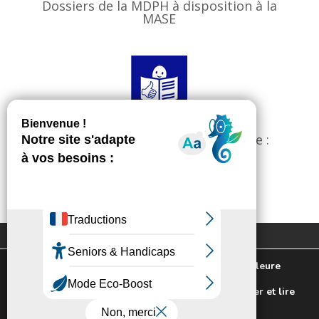
Dossiers de la MDPH à disposition à la
MASE
Newsletter
FALC, Facile à lire et à comprendre :
Suivez toute l'actualité de votre ville!
documents MDPH
J'ai pris connaissance de la politique de
Extranet
Contactez-nous
confidentialité.
Plan du site
Mentions légales
Nous utilisons des cookies pour vous offrir la meilleure
Politique de confidentialité
expérience sur notre site.
Pour connaitre les cookies utilisés ou les désactiver et lire
notre politique de confidentialité,
cliquez-ici
.