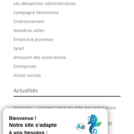
Les démarches administratives
Campagne Sécheresse
Environnement
Numéros utiles
Enfance & Jeunesse
Sport
Annuaire des associations
Entreprises
Action sociale
Actualités
Incendies : comment venir en aide aux populations
sinistrées ?
La Grande Fête de L’Union revient les 28, 29 et 30
août !