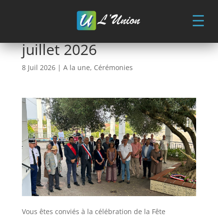
Skip
to
content
Fête nationale – Mardi 14
juillet 2026
8 Juil 2026
|
A la une
,
Cérémonies
Vous êtes conviés à la célébration de la Fête