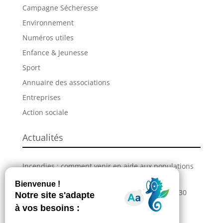
Campagne Sécheresse
Environnement
Numéros utiles
Enfance & Jeunesse
Sport
Annuaire des associations
Entreprises
Action sociale
Actualités
Incendies : comment venir en aide aux populations
sinistrées ?
La Grande Fête de L’Union revient les 28, 29 et 30
août !
Information – Coupures du réseau électrique