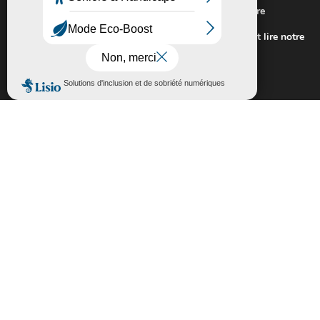
Nous utilisons des cookies pour vous offrir la meilleure
expérience sur notre site.
Pour connaitre les cookies utilisés ou les désactiver et lire notre
politique de confidentialité,
cliquez-ici
.
Fermer la bannière des cookies GDP
Accepter
Rejeter