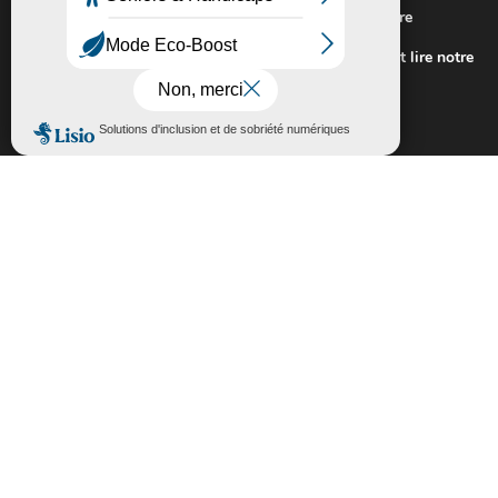
Nous utilisons des cookies pour vous offrir la meilleure
expérience sur notre site.
Pour connaitre les cookies utilisés ou les désactiver et lire notre
politique de confidentialité,
cliquez-ici
.
Fermer la bannière des cookies GDP
Accepter
Rejeter