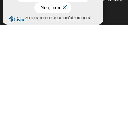
politique de confidentialité,
cliquez-ici
.
Fermer la bannière des cookies GDP
Accepter
Rejeter