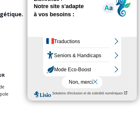
rgétique.
UR
de
pole