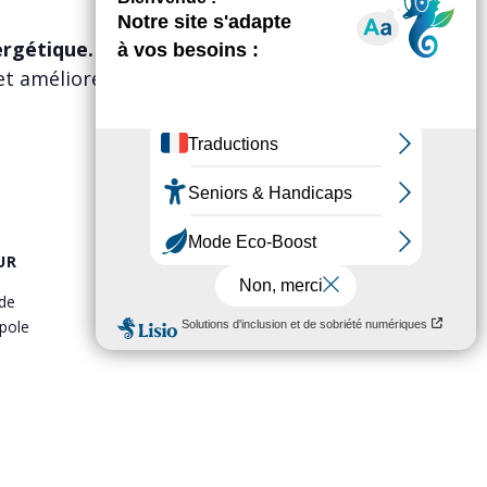
ergétique.
et améliorer
UR
de
pole