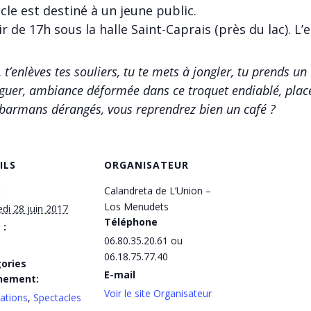
cle est destiné à un jeune public.
r de 17h sous la halle Saint-Caprais (près du lac). L’e
es, t’enlèves tes souliers, tu te mets à jongler, tu prends u
nguer, ambiance déformée dans ce troquet endiablé, plac
, barmans dérangés, vous reprendrez bien un café ?
ILS
ORGANISATEUR
:
Calandreta de L’Union –
Los Menudets
di 28 juin 2017
Téléphone
 :
06.80.35.20.61 ou
06.18.75.77.40
ories
E-mail
nement:
Voir le site Organisateur
ations
,
Spectacles