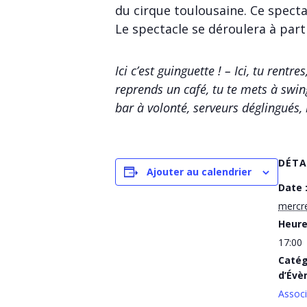
du cirque toulousaine. Ce specta
Le spectacle se déroulera à parti
Ici c’est guinguette ! – Ici, tu rentr
reprends un café, tu te mets à swi
bar à volonté, serveurs déglingués
DÉTA
Ajouter au calendrier
Date 
mercre
Heure
17:00
Catég
d’Évè
Associ