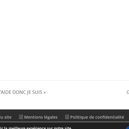
J’AIDE DONC JE SUIS »
G
u site
Mentions légales
Politique de confidentialité
r la meilleure expérience sur notre site.