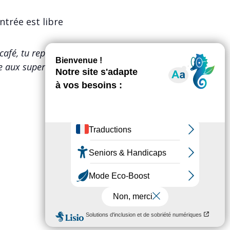
ntrée est libre
n café, tu reprends un thé, tu
e aux super-héroïnes ratées, piano-