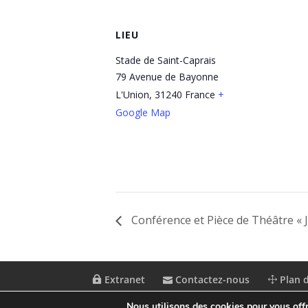
LIEU
Stade de Saint-Caprais
79 Avenue de Bayonne
L'Union
,
31240
France
+
Google Map
Conférence et Pièce de Théâtre « 
Extranet
Contactez-nous
Plan d
Nous utilisons des cookies pour vous offri