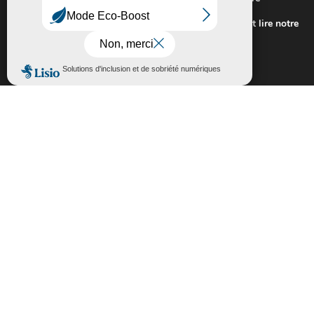
expérience sur notre site.
Pour connaitre les cookies utilisés ou les désactiver et lire notre
politique de confidentialité,
cliquez-ici
.
Fermer la bannière des cookies GDP
Accepter
Rejeter