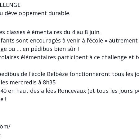
HALLENGE
u développement durable.
es classes élémentaires du 4 au 8 juin.
ants sont encouragés à venir à l’école « autrement »
age ou … en pédibus bien sûr !
colaires élémentaires participent à ce challenge et t
 pedibus de l’école Belbèze fonctionneront tous les 
s les mercredis à 8h35
h40 en haut des allées Roncevaux (et tous les jours p
e !
com/
r