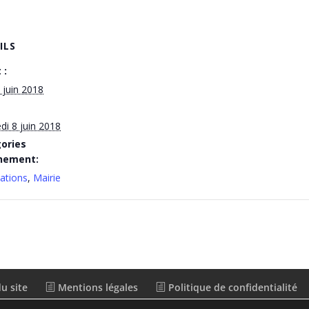
ILS
 :
4 juin 2018
di 8 juin 2018
ories
nement:
ations
,
Mairie
u site
Mentions légales
Politique de confidentialité