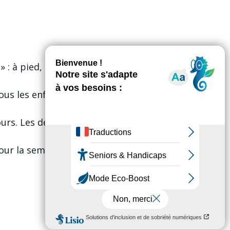
 : à pied, en vélo, en
ous les enfants sont conviés à
jours. Les départs du pédibus
our la semaine du challenge) .