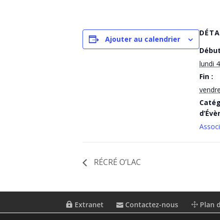
DÉTA
Ajouter au calendrier
Début
lundi 
Fin :
vendre
Catég
d’Évè
Associ
RÉCRÉ O’LAC
Extranet
Contactez-nous
Plan d