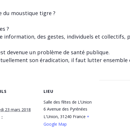
e du moustique tigre ?
es ?
e information, des gestes, individuels et collectifs
s est devenue un problème de santé publique.
ellement son éradication, il faut lutter ensemble c
ILS
LIEU
:
Salle des fêtes de L’Union
6 Avenue des Pyrénées
edi 23 mars 2018
L'Union
,
31240
France
+
 :
Google Map