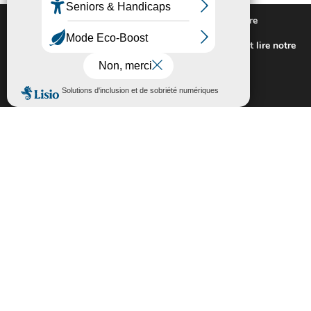
Nous utilisons des cookies pour vous offrir la meilleure
expérience sur notre site.
Pour connaitre les cookies utilisés ou les désactiver et lire notre
politique de confidentialité,
cliquez-ici
.
Fermer la bannière des cookies GDP
Accepter
Rejeter