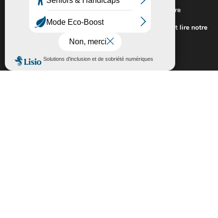
Nous utilisons des cookies pour vous offrir la meilleure
expérience sur notre site.
Pour connaitre les cookies utilisés ou les désactiver et lire notre
politique de confidentialité,
cliquez-ici
.
Fermer la bannière des cookies GDP
Accepter
Rejeter