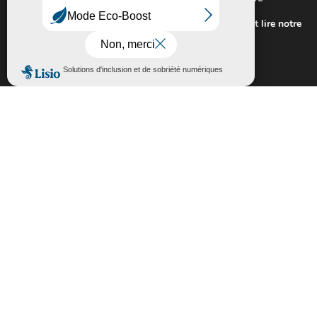
expérience sur notre site.
Pour connaitre les cookies utilisés ou les désactiver et lire notre
politique de confidentialité,
cliquez-ici
.
Fermer la bannière des cookies GDP
Accepter
Rejeter