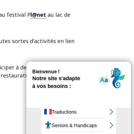
u festival P
l@net
au lac de
tes sortes d’activités en lien
ticiper à des débats, profiter du
restauration) ! Maintenant vous