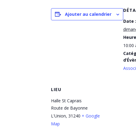
DÉTA
Ajouter au calendrier
Date 
diman
Heure
10:00 
Catég
d’Évè
Associ
LIEU
Halle St Caprais
Route de Bayonne
L'Union
,
31240
+ Google
Map