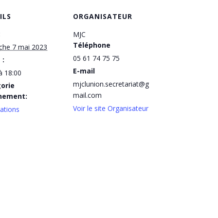
ILS
ORGANISATEUR
:
MJC
Téléphone
che 7 mai 2023
05 61 74 75 75
 :
E-mail
à 18:00
mjclunion.secretariat@g
orie
mail.com
nement:
Voir le site Organisateur
ations