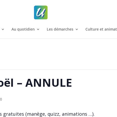
Au quotidien
Les démarches
Culture et anima
oël – ANNULE
00
s gratuites (manège, quizz, animations …).