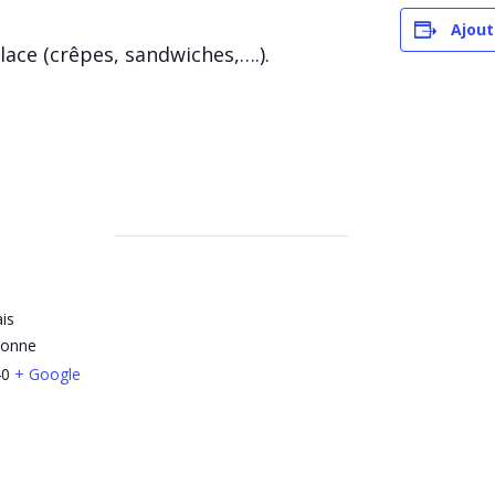
Ajout
lace (crêpes, sandwiches,….).
ais
yonne
40
+ Google