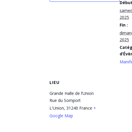
Début
samed
2025
Fin :
diman
2025
Catég
d’Évè
Manife
LIEU
Grande Halle de l’Union
Rue du Somport
L'Union
,
31240
France
+
Google Map