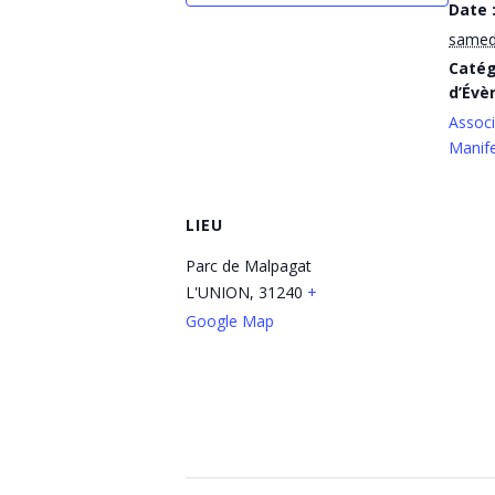
Date 
samedi
Catég
d’Évè
Associ
Manife
LIEU
Parc de Malpagat
L'UNION
,
31240
+
Google Map