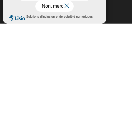
politique de confidentialité,
cliquez-ici
.
Fermer la bannière des cookies GDP
Accepter
Rejeter