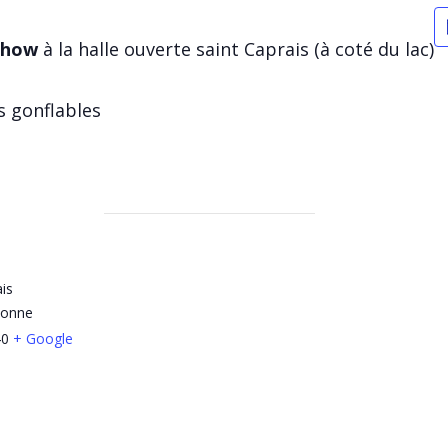
Show
à la halle ouverte saint Caprais (à coté du lac)
ns gonflables
ais
yonne
40
+ Google