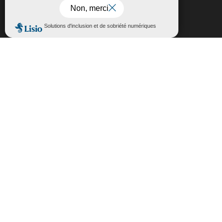
politique de confidentialité,
cliquez-ici
.
Fermer la bannière des cookies GDP
Accepter
Rejeter