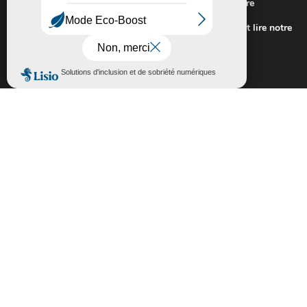
Nous utilisons des cookies pour vous offrir la meilleure
expérience sur notre site.
Pour connaitre les cookies utilisés ou les désactiver et lire notre
politique de confidentialité,
cliquez-ici
.
Fermer la bannière des cookies GDP
Accepter
Rejeter