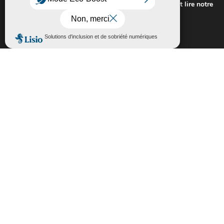
Pour connaitre les cookies utilisés ou les désactiver et lire notre
politique de confidentialité,
cliquez-ici
.
Fermer la bannière des cookies GDP
Accepter
Rejeter