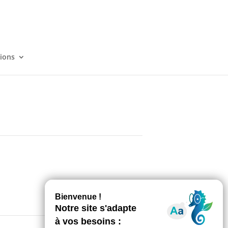
tions