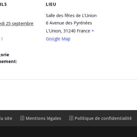
ILS
LIEU
:
Salle des fêtes de L’Union
6 Avenue des Pyrénées
edi 25 septembre
L'Union
,
31240
France
+
 :
Google Map
orie
nement:
u site
Mentions légales
Politique de confidentialité