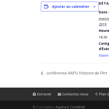
DÉTA
Ajouter au calendrier
Date 
mercr
2019
Heure
18:30
Catég
d’Évè
Mairie
conférence AAPU Histoire de l’Art
Extranet
Contactez-nous
Plan d
© Conception
Agence CosiWeb