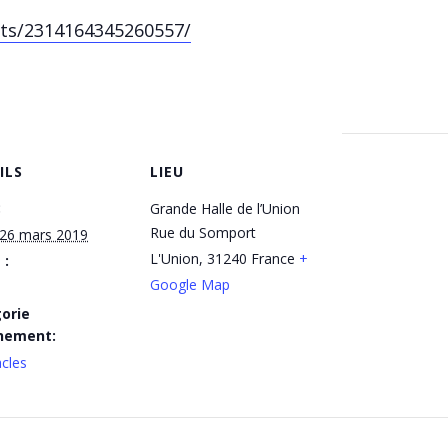
ts/2314164345260557/
ILS
LIEU
:
Grande Halle de l’Union
Rue du Somport
 26 mars 2019
L'Union
,
31240
France
+
 :
Google Map
orie
nement:
cles