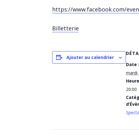
https://www.facebook.com/even
Billetterie
DÉTA
Ajouter au calendrier
Date 
mardi
Heure
20:00
Catég
d’Évè
Specta