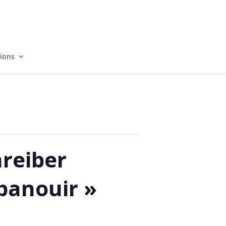
tions
reiber
panouir »