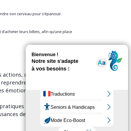
rendre son cerveau pour s’épanouir.
 d’acheter leurs billets, afin qu’une place
s actions, décisions et émotions.
reprendre le dessus pour le
des émotions, prises de décisions
pratiques qui favorisent notre
ssances de la psychologie