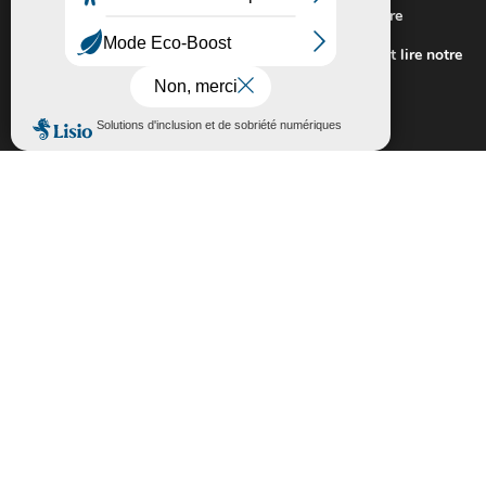
Nous utilisons des cookies pour vous offrir la meilleure
expérience sur notre site.
Pour connaitre les cookies utilisés ou les désactiver et lire notre
politique de confidentialité,
cliquez-ici
.
Fermer la bannière des cookies GDP
Accepter
Rejeter