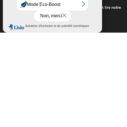
expérience sur notre site.
Pour connaitre les cookies utilisés ou les désactiver et lire notre
politique de confidentialité,
cliquez-ici
.
Fermer la bannière des cookies GDP
Accepter
Rejeter