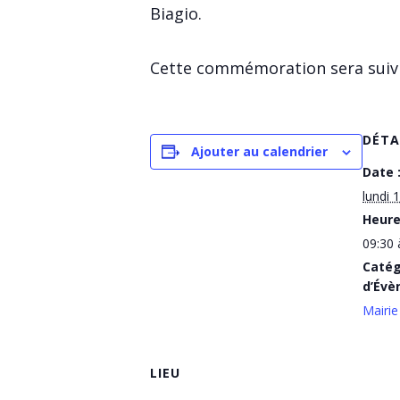
Biagio.
Cette commémoration sera suivie
DÉTA
Ajouter au calendrier
Date 
lundi 1
Heure
09:30 
Catég
d’Évè
Mairie
LIEU