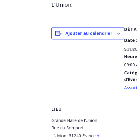
L’Union.
DÉTA
Ajouter au calendrier
Date 
samed
Heure
09:00 
Catég
d’Évè
Associ
LIEU
Grande Halle de l’Union
Rue du Somport
L'Union
,
31240
France
+