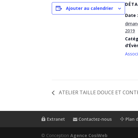
DÉTA
Ajouter au calendrier
Date 
diman
2019
Catég
d’Évè
Associ
ATELIER TAILLE DOUCE ET CONTR
Extranet
Contactez-nous
Plan d
© Conception
Agence CosiWeb