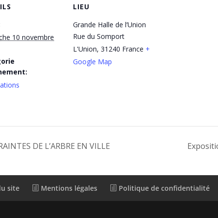
ILS
LIEU
:
Grande Halle de l’Union
Rue du Somport
che 10 novembre
L'Union
,
31240
France
+
orie
Google Map
nement:
ations
AINTES DE L’ARBRE EN VILLE
Expositi
u site
Mentions légales
Politique de confidentialité