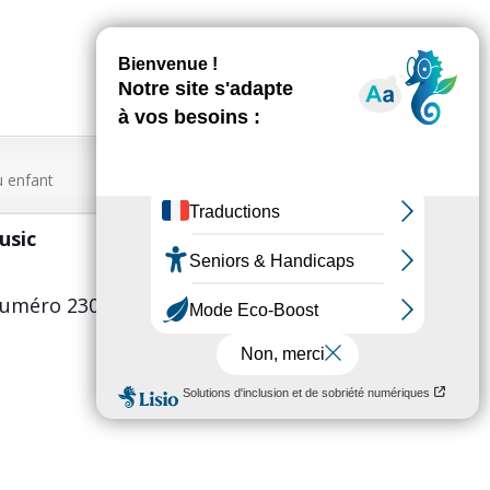
nu enfant
sic
uméro 230) dans l’urne à