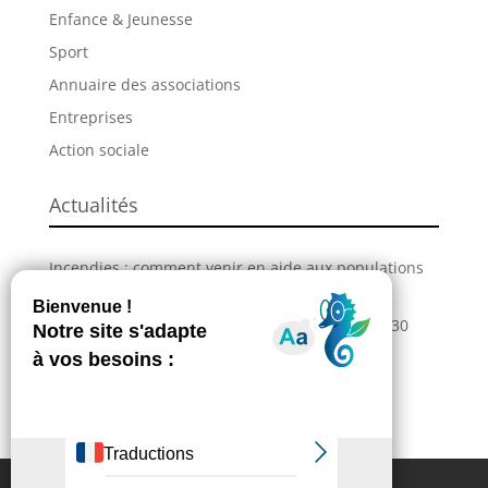
Enfance & Jeunesse
Sport
Annuaire des associations
Entreprises
Action sociale
Actualités
Incendies : comment venir en aide aux populations
sinistrées ?
La Grande Fête de L’Union revient les 28, 29 et 30
août !
Information – Coupures du réseau électrique
Extranet
Contactez-nous