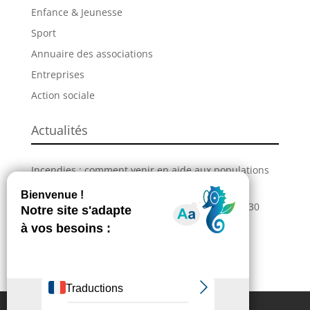
Enfance & Jeunesse
Sport
Annuaire des associations
Entreprises
Action sociale
Actualités
Incendies : comment venir en aide aux populations
sinistrées ?
La Grande Fête de L’Union revient les 28, 29 et 30
août !
Information – Coupures du réseau électrique
Extranet
Contactez-nous