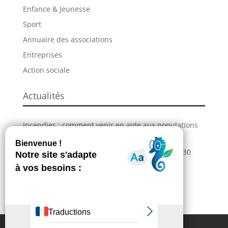
Enfance & Jeunesse
Sport
Annuaire des associations
Entreprises
Action sociale
Actualités
Incendies : comment venir en aide aux populations
sinistrées ?
La Grande Fête de L’Union revient les 28, 29 et 30
août !
Information – Coupures du réseau électrique
Extranet
Contactez-nous