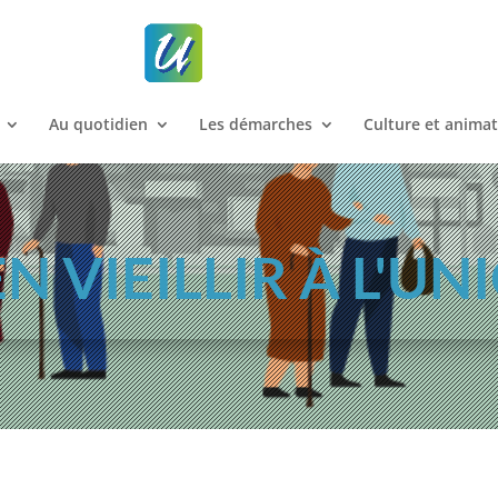
Au quotidien
Les démarches
Culture et anima
EN VIEILLIR À L'UN