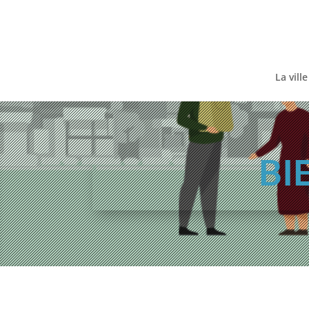
Skip
to
content
La ville
BI