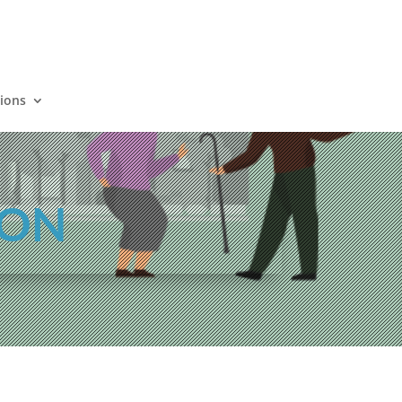
tions
ION